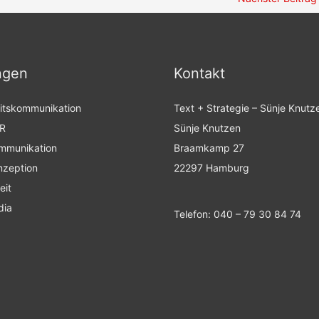
ngen
Kontakt
itskommunikation
Text + Strategie – Sünje Knutz
PR
Sünje Knutzen
mmunikation
Braamkamp 27
nzeption
22297 Hamburg
eit
dia
Telefon: 040 – 79 30 84 74