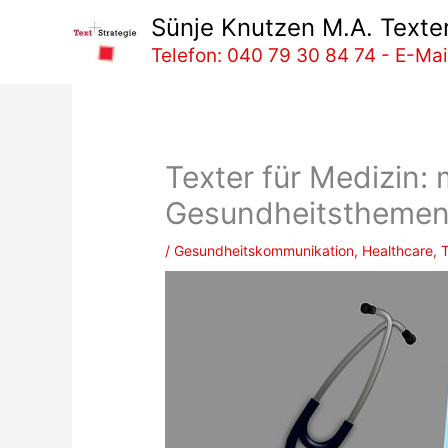
Zum
Sünje Knutzen M.A. Texter
Inhalt
Telefon: 040 79 30 84 74 - E-Mai
springen
Texter für Medizin:
Gesundheitsthemen 
/
Gesundheitskommunikation
,
Healthcare
,