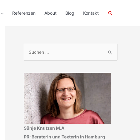
Suchen
Referenzen
About
Blog
Kontakt
S
u
c
h
e
n
n
a
c
h
Sünje Knutzen M.A.
:
PR-Beraterin und Texterin in Hamburg