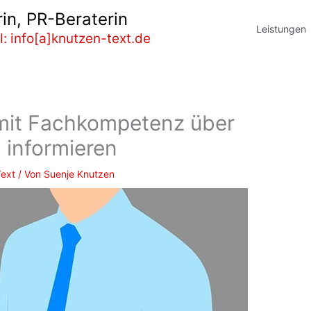
in, PR-Beraterin
Leistungen
l: info[a]knutzen-text.de
 mit Fachkompetenz über
informieren
Text
/ Von
Suenje Knutzen