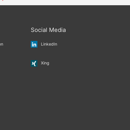
Social Media
en
LinkedIn
Xing